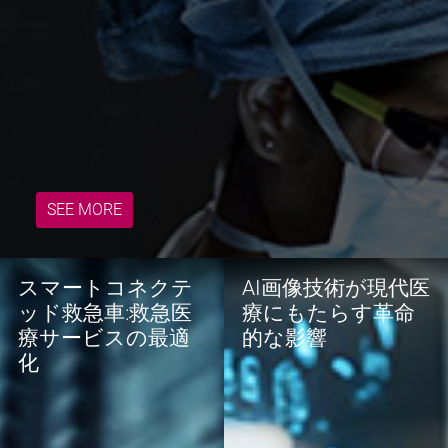
SEE MORE
スマートコネクテ
AI画像技術が現代医
ッド救急車:救急医
療にもたらす革命
療サービスの最適
的な影響
化