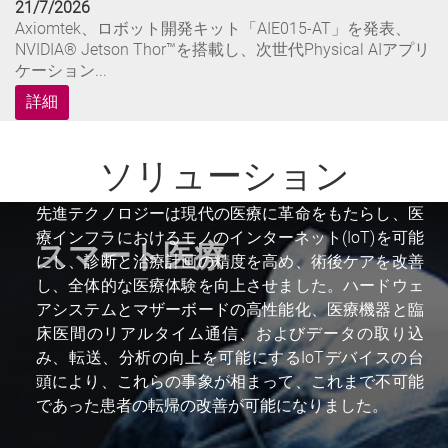
21/7/2026
Axiomtek、ロボット開発キット「AIE015-AT」を発表、
NVIDIA® Jetson Thor™を搭載し、次世代Physical AIアプリ
ケーション...
詳細
16/7/2026
Axiomtek、車載監視およびデータ収集向け EN 50155認証
ソリューション
ファンレス組込みシステム「tBOX210」を発表
詳細
先進テクノロジーは現代の医療に革命をもたらし、医
療インフラにおけるモノのインターネット(IoT)を可能
スマート医療
にし、診断と治療計画の精度を高め、術後ケアを改善
4/8/2026
し、全体的な医療体験を向上させました。ハードウェ
Axiomtek、oToBriteと提携し、ヒューマノイドロボット、
およびPhysical AI向けエッジAIビジョン技術を推進
アシステムとマザーボードの高性能化、医療機器と臨
床医間のリアルタイム通信、およびデータの取り込
詳細
み、転送、分析の向上を可能にするIoTデバイスの台
頭により、これらの事象が相まって、これまで不可能
であった患者の転帰の改善が可能になりました。