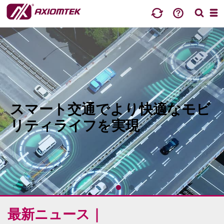
16/7/2026
Axiomtek、車載監視およびデータ収集向け EN 50155認証
ファンレス組込みシステム「tBOX210」を発表
詳細
4/8/2026
スマート交通でより快適なモビ
Axiomtek、oToBriteと提携し、ヒューマノイドロボット、
およびPhysical AI向けエッジAIビジョン技術を推進
リティライフを実現
詳細
28/7/2026
Axiomtek、サイバーセキュリティ体制をさらに強化
EU「サイバーレジリエンス法 (CRA)」時代への対応を加速
詳細
最新ニュース