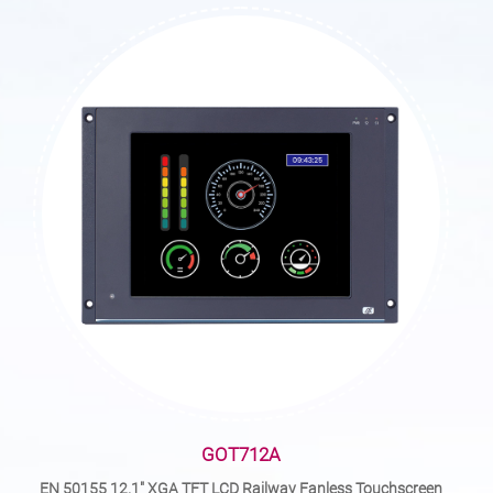
GOT712A
EN 50155 12.1" XGA TFT LCD Railway Fanless Touchscreen