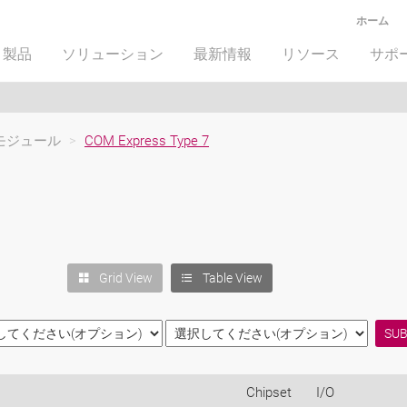
ホーム
製品
ソリューション
最新情報
リソース
サポ
モジュール
>
COM Express Type 7
Grid View
Table View
Chipset
I/O