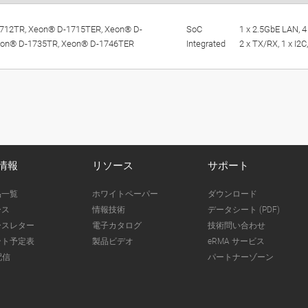
712TR, Xeon® D-1715TER, Xeon® D-
SoC
1 x 2.5GbE LAN, 4
eon® D-1735TR, Xeon® D-1746TER
Integrated
2 x TX/RX, 1 x I2C,
情報
リソース
サポート
品一覧
ホワイトペーパー
ダウンロード
ース
情報技術
データシート (PDF)
ースレター
電子カタログ
技術問い合わせ
ント予定表
製品ビデオ
eRMA サービス
配信
パートナーゾーン