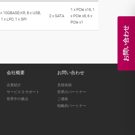
1 x PCIe x16, 1
 x 10GBASE-KR, 8 x USB,
2 x SATA
x PCIe x8, 6 x
 1 x LPC, 1 x SPI
PCIe x1
お問い合わせ
会社概要
お問い合わせ
企業紹介
見積依頼
サービス & サポート
世界のパートナー
世界中の拠点
ご連絡
戦略的パートナー