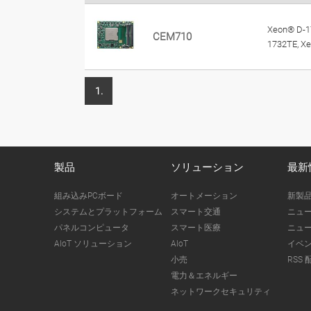
Xeon® D-1
CEM710
1732TE, X
1.
製品
ソリューション
最新
組み込みPCボード
オートメーション
新製
システムとプラットフォーム
スマート交通
ニュ
パネルコンピュータ
スマート医療
ニュ
AIoT ソリューション
AIoT
イベ
小売
RSS 
電力＆エネルギー
ネットワークセキュリティ