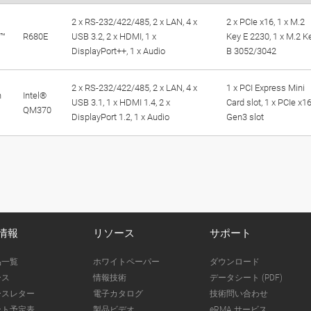
2 x RS-232/422/485, 2 x LAN, 4 x
2 x PCIe x16, 1 x M.2
e™
R680E
USB 3.2, 2 x HDMI, 1 x
Key E 2230, 1 x M.2 K
DisplayPort++, 1 x Audio
B 3052/3042
2 x RS-232/422/485, 2 x LAN, 4 x
1 x PCI Express Mini
n
Intel®
USB 3.1, 1 x HDMI 1.4, 2 x
Card slot, 1 x PCIe x1
QM370
DisplayPort 1.2, 1 x Audio
Gen3 slot
情報
リソース
サポート
品一覧
ホワイトペーパー
ダウンロード
ース
情報技術
データシート (PDF)
ースレター
電子カタログ
技術問い合わせ
ント予定表
製品ビデオ
eRMA サービス