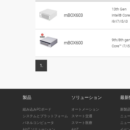
13th Gen
mBOX603
Intel® Cor
i9/i7/i5/i3
9th/8th ge
mBOX600
Core™ i7/i5
1.
製品
ソリューション
最新
組み込みPCボード
オートメーション
新製
システムとプラットフォーム
スマート交通
ニュ
パネルコンピュータ
スマート医療
ニュ
AIoT ソリューション
AIoT
イベ