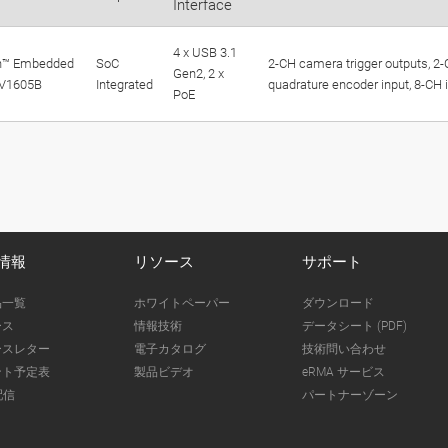
Interface
4 x USB 3.1
n™ Embedded
SoC
2-CH camera trigger outputs, 2-
Gen2, 2 x
 V1605B
Integrated
quadrature encoder input, 8-CH i
PoE
情報
リソース
サポート
品一覧
ホワイトペーパー
ダウンロード
ース
情報技術
データシート (PDF)
ースレター
電子カタログ
技術問い合わせ
ント予定表
製品ビデオ
eRMA サービス
配信
パートナーゾーン