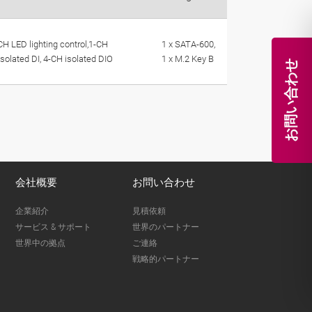
CH LED lighting control,1-CH
1 x SATA-600,
solated DI, 4-CH isolated DIO
1 x M.2 Key B
お問い合わせ
会社概要
お問い合わせ
企業紹介
見積依頼
サービス & サポート
世界のパートナー
世界中の拠点
ご連絡
戦略的パートナー