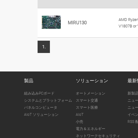
AMD Ryze
MIRU130
V1807B or
1.
製品
ソリューション
最新
組み込みPCボード
オートメーション
新製
システムとプラットフォーム
スマート交通
ニュ
パネルコンピュータ
スマート医療
ニュ
AIoT ソリューション
AIoT
イベ
小売
RSS 
電力＆エネルギー
ネットワークセキュリティ