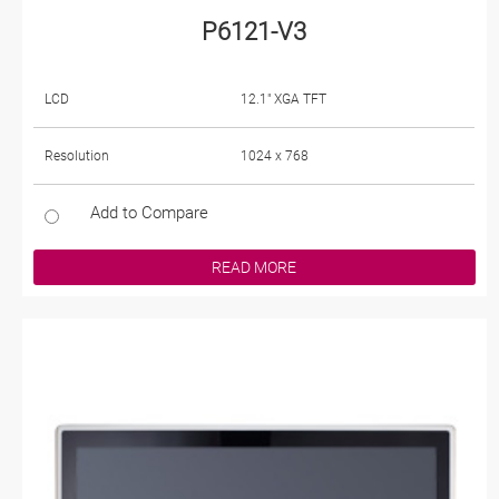
P6121-V3
LCD
12.1" XGA TFT
Resolution
1024 x 768
Add to Compare
READ MORE