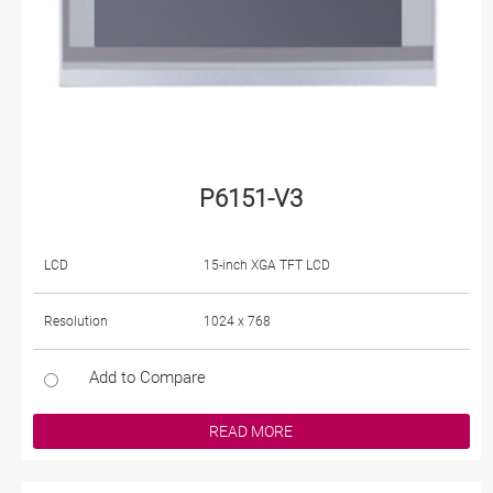
P6151-V3
LCD
15-inch XGA TFT LCD
Resolution
1024 x 768
Add to Compare
READ MORE