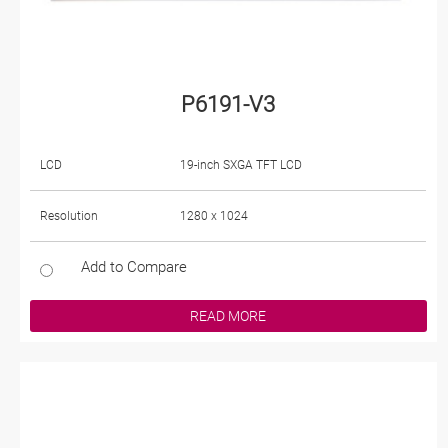
P6191-V3
LCD
19-inch SXGA TFT LCD
Resolution
1280 x 1024
Add to Compare
READ MORE