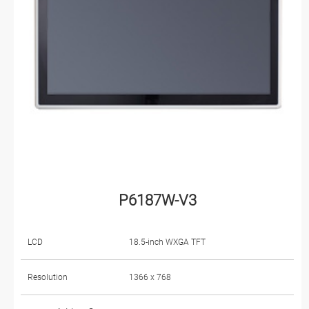
P6187W-V3
LCD
18.5-inch WXGA TFT
Resolution
1366 x 768