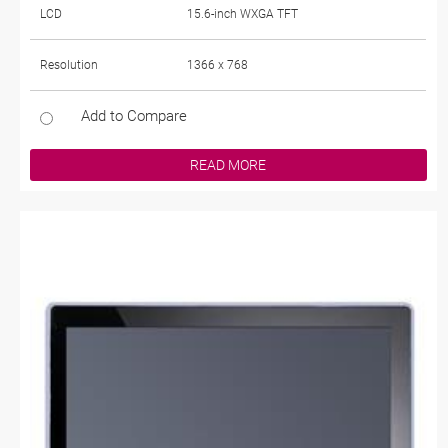
LCD
15.6-inch WXGA TFT
Resolution
1366 x 768
Add to Compare
READ MORE