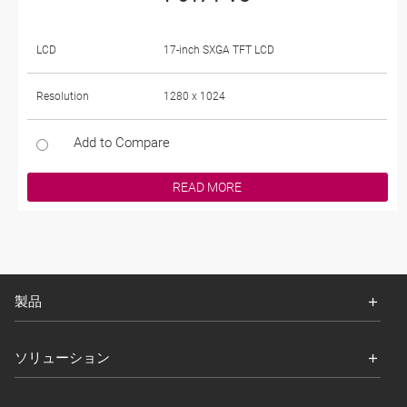
LCD
17-inch SXGA TFT LCD
Resolution
1280 x 1024
Add to Compare
READ MORE
製品
ソリューション