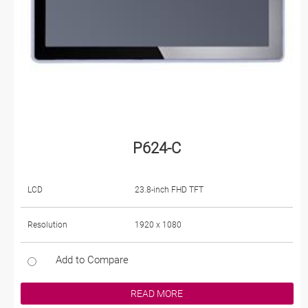
P624-C
LCD
23.8-inch FHD TFT
Resolution
1920 x 1080
Add to Compare
READ MORE