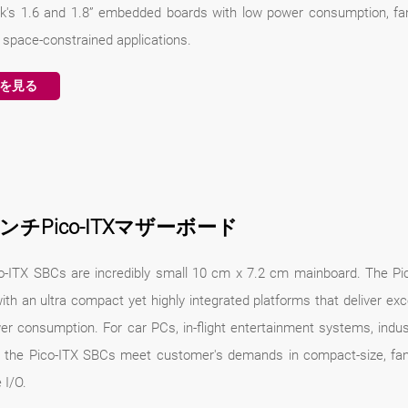
k's 1.6 and 1.8” embedded boards with low power consumption, fanl
r space-constrained applications.
を見る
インチPico-ITXマザーボード
o-ITX SBCs are incredibly small 10 cm x 7.2 cm mainboard. The P
th an ultra compact yet highly integrated platforms that deliver ex
er consumption. For car PCs, in-flight entertainment systems, indu
, the Pico-ITX SBCs meet customer's demands in compact-size, fa
 I/O.