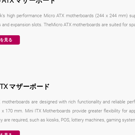
ro ATX マザーボード
k's high performance Micro ATX motherboards (244 x 244 mm) supp
Os and expansion slots. TheMicro ATX motherboards are suited for spa
を見る
i ITX マザーボード
X motherboards are designed with rich functionality and reliable pe
0 x 170 mm. Mini ITX Motherboards provide greater flexibility for a
cy are required, such as kiosks, POS, lottery machines, gaming syst