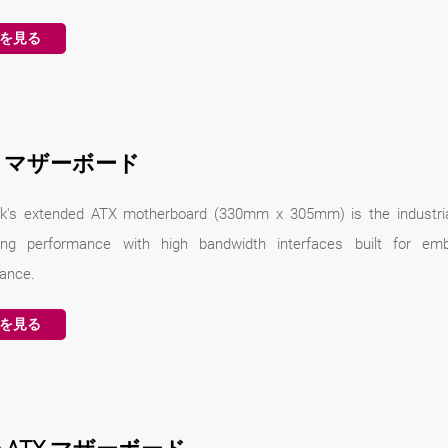
を見る
X マザーボード
k's extended ATX motherboard (330mm x 305mm) is the industrial
ng performance with high bandwidth interfaces built for embe
ance.
を見る