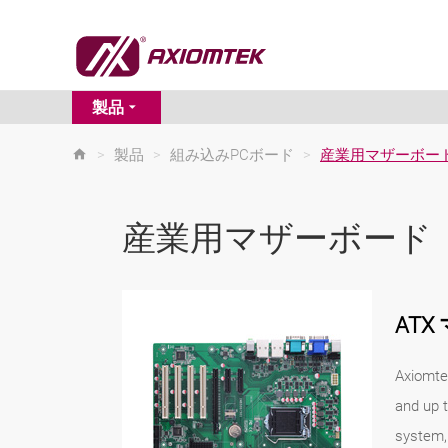
製品
>
製品
>
組み込みPCボード
>
産業用マザーボー
産業用マザーボード
AT
Axiomte
and up t
system, 