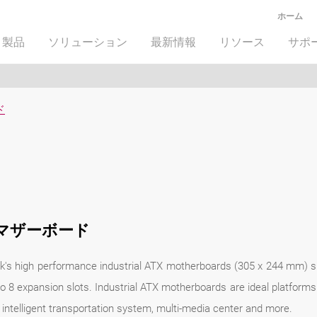
ホーム
製品
ソリューション
最新情報
リソース
サポ
ド
X マザーボード
k's high performance industrial ATX motherboards (305 x 244 mm) s
o 8 expansion slots. Industrial ATX motherboards are ideal platforms f
intelligent transportation system, multi-media center and more.