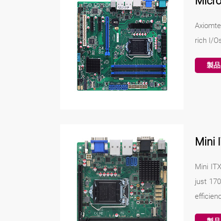
Mic
Axiomte
rich I/
製品
Min
Mini IT
just 17
efficien