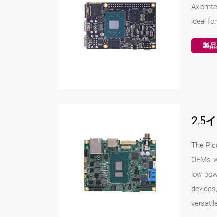
Axiomte
ideal fo
製品
2.5
The Pic
OEMs wi
low pow
devices
versatile