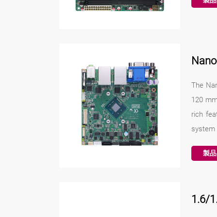
製品
Nan
The Nan
120 mm 
rich fe
system d
製品
1.6