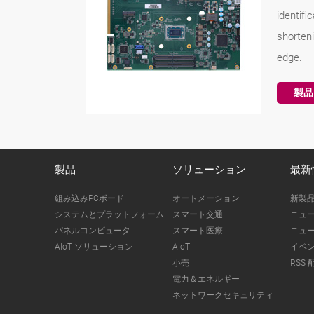
identif
shorten
edge.
製品
製品
ソリューション
最新
組み込みPCボード
オートメーション
新製
システムとプラットフォーム
スマート交通
ニュ
パネルコンピュータ
スマート医療
ニュ
AIoT ソリューション
AIoT
イベ
小売
RSS 
電力＆エネルギー
ネットワークセキュリティ