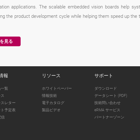
ication applications. The scalable embedded vision boards help sy
ing the product development cycle while helping them speed up the t
を見る
情報
リソース
サポート
品一覧
ホワイトペーパー
ダウンロード
ース
情報技術
データシート (PDF)
ースレター
電子カタログ
技術問い合わせ
ント予定表
製品ビデオ
eRMA サービス
配信
パートナーゾーン