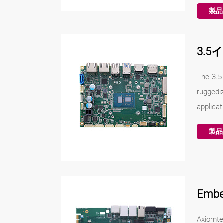
製品
3.
The 3.5
ruggedi
applicat
製品
Embe
Axiomte