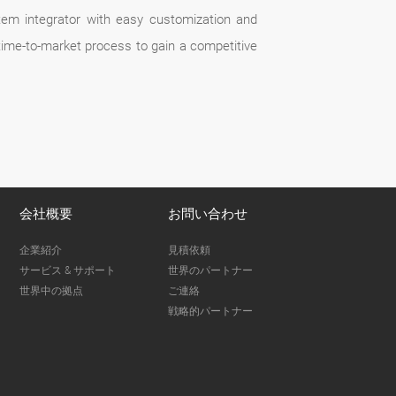
stem integrator with easy customization and
ime-to-market process to gain a competitive
会社概要
お問い合わせ
企業紹介
見積依頼
サービス & サポート
世界のパートナー
世界中の拠点
ご連絡
戦略的パートナー