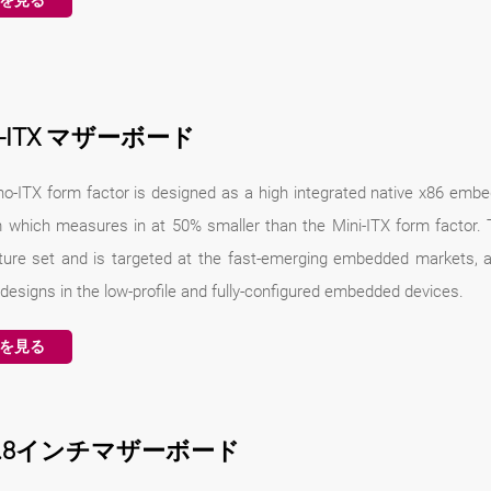
を見る
o-ITX マザーボード
o-ITX form factor is designed as a high integrated native x86 em
which measures in at 50% smaller than the Mini-ITX form factor. T
ature set and is targeted at the fast-emerging embedded markets, al
esigns in the low-profile and fully-configured embedded devices.
を見る
/1.8インチマザーボード