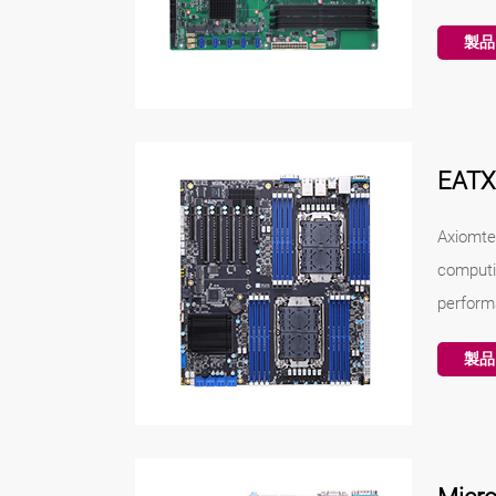
製品
EAT
Axiomte
computi
perform
製品