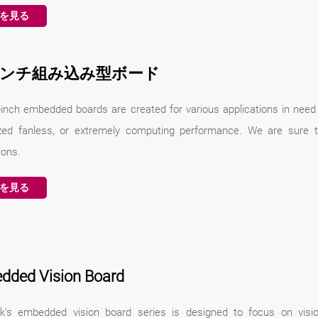
を見る
5インチ組み込み型ボード
-inch embedded boards are created for various applications in nee
zed fanless, or extremely computing performance. We are sure 
ions.
を見る
dded Vision Board
k's embedded vision board series is designed to focus on visi