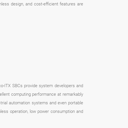
ess design, and cost-efficient features are
ico-ITX SBCs provide system developers and
cellent computing performance at remarkably
strial automation systems and even portable
nless operation, low power consumption and