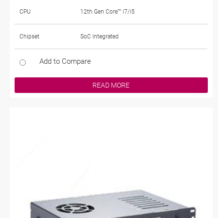
CPU
12th Gen Core™ i7/i5
Chipset
SoC Integrated
Add to Compare
READ MORE