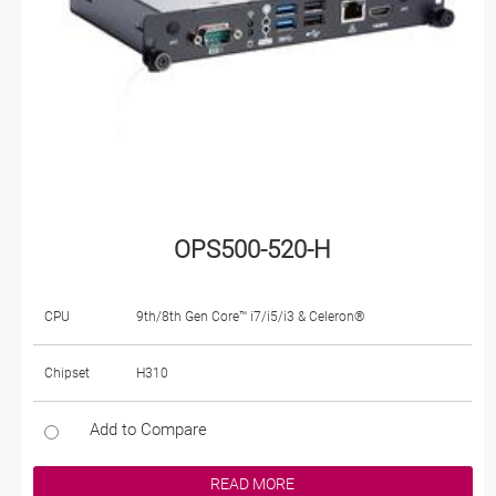
OPS500-520-H
CPU
9th/8th Gen Core™ i7/i5/i3 & Celeron®
Chipset
H310
Add to Compare
READ MORE