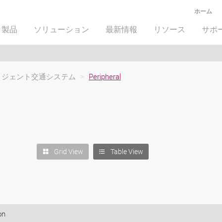
ホーム
製品
ソリューション
最新情報
リソース
サポ
リジェント交通システム
>
Peripheral
Grid View
Table View
on