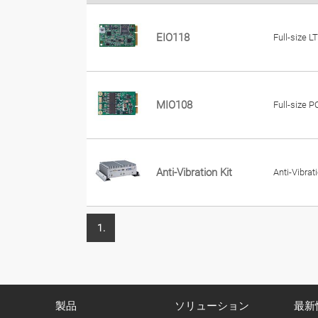
EIO118
Full-size 
MIO108
Full-size 
Anti-Vibration Kit
Anti-Vibrat
1.
製品
ソリューション
最新