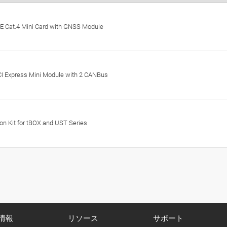
LTE Cat.4 Mini Card with GNSS Module
PCI Express Mini Module with 2 CANBus
ion Kit for tBOX and UST Series
情報
リソース
サポート