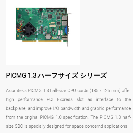
PICMG 1.3 ハーフサイズ シリーズ
Axiomtek's PICMG 1.3 half-size CPU cards (185 x 126 mm) offer
high performance PCI Express slot as interface to the
backplane, and improve I/O bandwidth and graphic performance
from the original PICMG 1.0 specification. The PICMG 1.3 half-
size SBC is specially designed for space concernd applications.