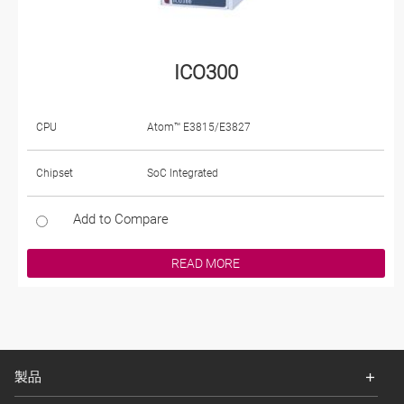
ICO300
CPU
Atom™ E3815/E3827
Chipset
SoC Integrated
Add to Compare
READ MORE
製品