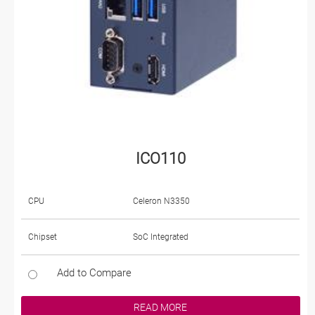
ICO110
CPU
Celeron N3350
Chipset
SoC Integrated
Add to Compare
READ MORE