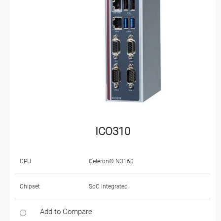
ICO310
CPU
Celeron® N3160
Chipset
SoC Integrated
Add to Compare