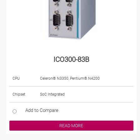
ICO300-83B
CPU
Celeron® N3350, Pentium® N4200
Chipset
SoC Integrated
Add to Compare
READ MORE