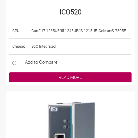
ICO520
CPU
Core™ i7-1265UE/i5-1245UE/i3-1215UE, Celeron® 7305E
Chipset
SoC Integrated
Add to Compare
READ MORE