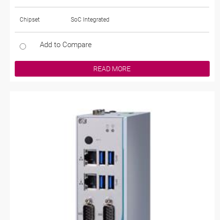
Chipset
SoC Integrated
Add to Compare
READ MORE