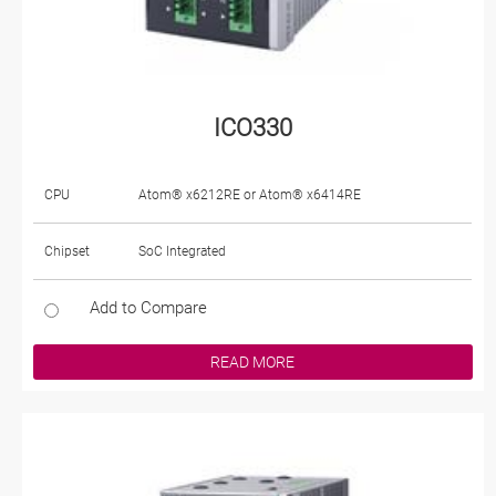
ICO330
CPU
Atom® x6212RE or Atom® x6414RE
Chipset
SoC Integrated
Add to Compare
READ MORE