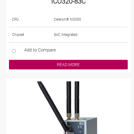
ICO320-83C
CPU
Celeron® N3350
Chipset
SoC Integrated
Add to Compare
READ MORE