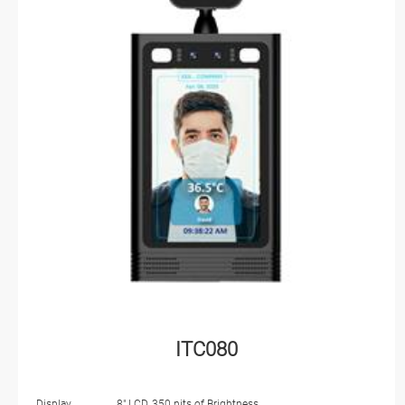
ITC080
Display
8" LCD, 350 nits of Brightness