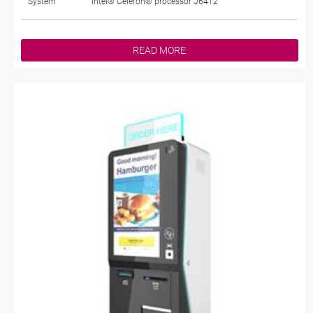
System
Intel® Celeron® processor J6412
READ MORE