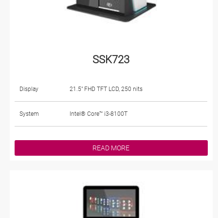
SSK723
Display
21.5" FHD TFT LCD, 250 nits
System
Intel® Core™ i3-8100T
READ MORE