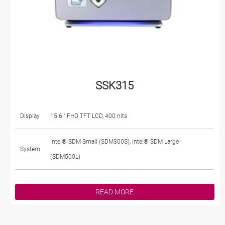
SSK315
Display
15.6 " FHD TFT LCD, 400 nits
Intel® SDM Small (SDM300S), Intel® SDM Large
System
(SDM500L)
READ MORE