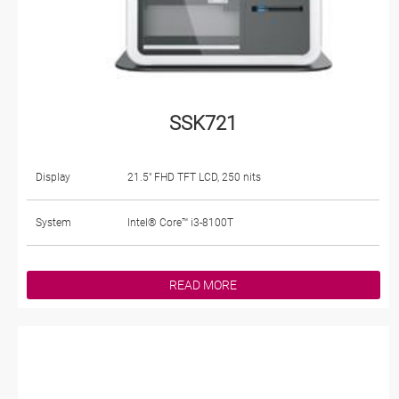
SSK721
Display
21.5" FHD TFT LCD, 250 nits
System
Intel® Core™ i3-8100T
READ MORE