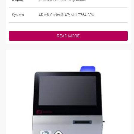
System
ARM® Cortex®-A7; Mali-T764 GPU
READ MORE