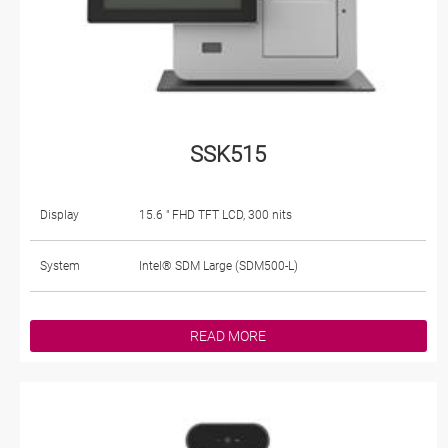
SSK515
Display
15.6 " FHD TFT LCD, 300 nits
System
Intel® SDM Large (SDM500-L)
READ MORE