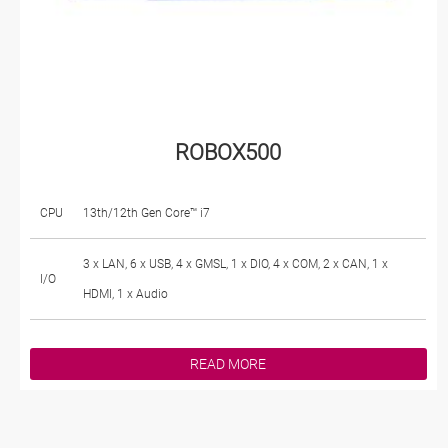
ROBOX500
CPU
13th/12th Gen Core™ i7
3 x LAN, 6 x USB, 4 x GMSL, 1 x DIO, 4 x COM, 2 x CAN, 1 x
I/O
HDMI, 1 x Audio
READ MORE