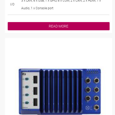
3 x LAN, 6 x USB, 1 x GPIO, 6 x COM, 2 x CAN, 2 x HDMI, 1 x
I/O
Audio, 1 x Console port
READ MORE