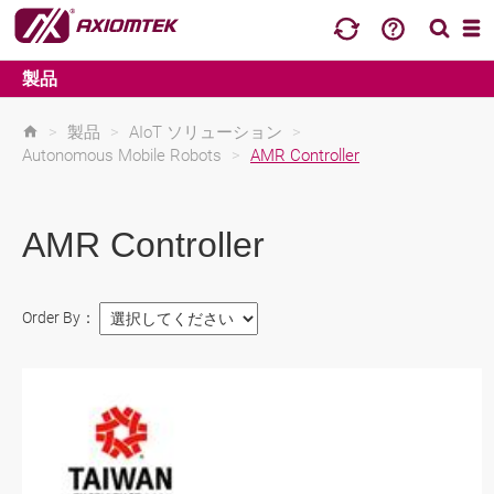
製品
>
製品
>
AIoT ソリューション
>
Autonomous Mobile Robots
>
AMR Controller
AMR Controller
Order By：