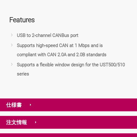
Features
USB to 2-channel CANBus port
Supports high-speed CAN at 1 Mbps and is
compliant with CAN 2.0A and 2.0B standards
Supports a flexible window design for the UST500/510
series
仕様書
注文情報