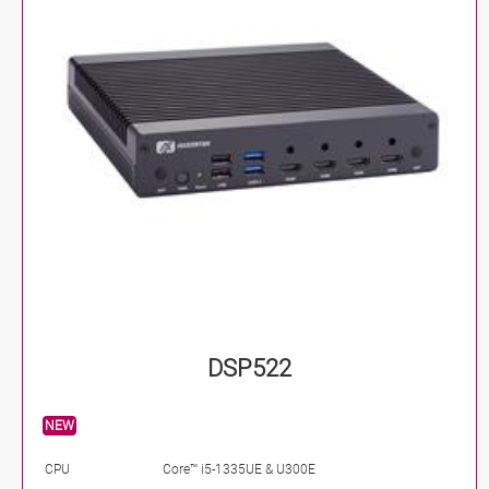
DSP522
NEW
CPU
Core™ i5-1335UE & U300E