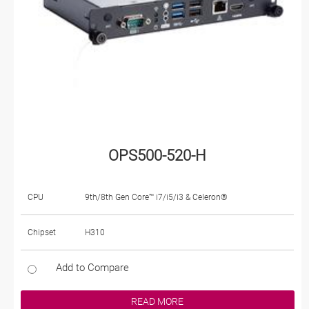
OPS500-520-H
CPU
9th/8th Gen Core™ i7/i5/i3 & Celeron®
Chipset
H310
Add to Compare
READ MORE