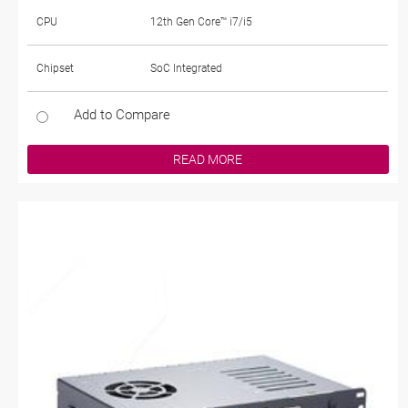
CPU
12th Gen Core™ i7/i5
Chipset
SoC Integrated
Add to Compare
READ MORE