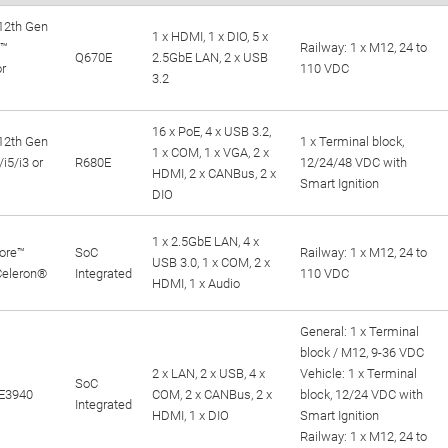
12th Gen
1 x HDMI, 1 x DIO, 5 x
e™
Railway: 1 x M12, 24 to
Q670E
2.5GbE LAN, 2 x USB
or
110 VDC
3.2
16 x PoE, 4 x USB 3.2,
12th Gen
1 x Terminal block,
1 x COM, 1 x VGA, 2 x
/i5/i3 or
R680E
12/24/48 VDC with
HDMI, 2 x CANBus, 2 x
Smart Ignition
DIO
1 x 2.5GbE LAN, 4 x
ore™
SoC
Railway: 1 x M12, 24 to
USB 3.0, 1 x COM, 2 x
 Celeron®
Integrated
110 VDC
HDMI, 1 x Audio
General: 1 x Terminal
block / M12, 9-36 VDC
2 x LAN, 2 x USB, 4 x
Vehicle: 1 x Terminal
SoC
E3940
COM, 2 x CANBus, 2 x
block, 12/24 VDC with
Integrated
HDMI, 1 x DIO
Smart Ignition
Railway: 1 x M12, 24 to