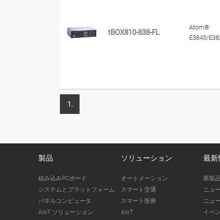
Atom®
tBOX810-838-FL
E3845/E38
1.
製品
ソリューション
最新
組み込みPCボード
オートメーション
新製
システムとプラットフォーム
スマート交通
ニュ
パネルコンピュータ
スマート医療
ニュ
AIoT ソリューション
AIoT
イベ