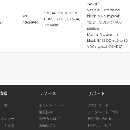
24VDC)
Vehicle: 1 x terminal
2 x LAN, 2 x USB, 2 x
SoC
block DC-in, (typical:
COM, 1 x DIO, 1 x VGA,
27
Integrated
12/24 VDC) with ACC
1 x Audio
ignition
Marine: 1 x terminal
block /M12 DC-in, 9 to 36
VDC (typical: 24 VDC)
情報
リソース
サポート
品一覧
ホワイトペーパー
ダウンロード
ース
情報技術
データシート (PDF)
ースレター
電子カタログ
技術問い合わせ
ント予定表
製品ビデオ
eRMA サービス