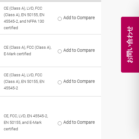
CE (Class A), LVD, FCC
(Class A), EN 50155, EN
Add to Compare
45545-2, and NFPA 130
certified
お問い合わせ
CE (Class A), FCC (Class A),
Add to Compare
E-Mark certified
CE (Class A), LVD, FCC
Add to Compare
(Class A), EN 50155, EN
45545-2
CE, FCC, LVD, EN 45545-2,
Add to Compare
EN 50155, and E-Mark
certified