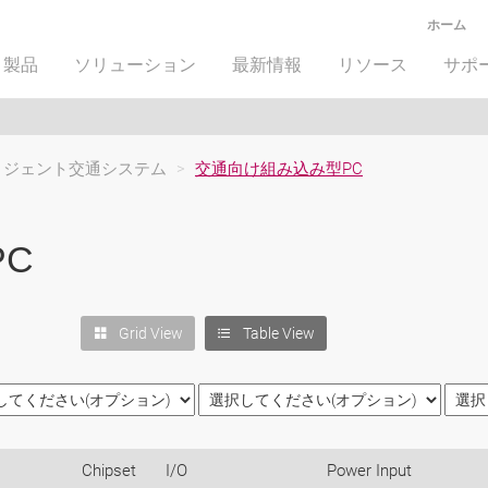
ホーム
製品
ソリューション
最新情報
リソース
サポ
リジェント交通システム
>
交通向け組み込み型PC
C
Grid View
Table View
Chipset
I/O
Power Input