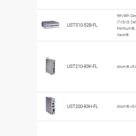
9th/8th Ge
i7/i5/i3, C
UST510-52B-FL
Pentium®,
Xeon®
UST210-83K-FL
Atom® x5-
UST200-83H-FL
Atom® x5-