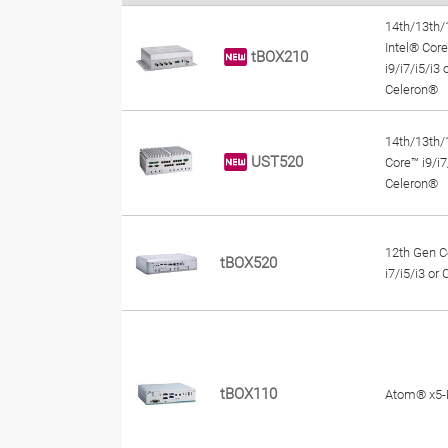
14th/13th/
Intel® Cor
tBOX210
i9/i7/i5/i3 
Celeron®
14th/13th/
UST520
Core™ i9/i7
Celeron®
12th Gen C
tBOX520
i7/i5/i3 or
tBOX110
Atom® x5-