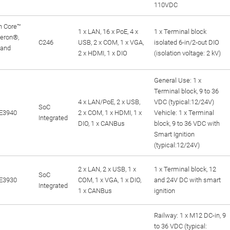
110VDC
n Core™
1 x LAN, 16 x PoE, 4 x
1 x Terminal block
eleron®,
C246
USB, 2 x COM, 1 x VGA,
isolated 6-in/2-out DIO
 and
2 x HDMI, 1 x DIO
(isolation voltage: 2 kV)
General Use: 1 x
Terminal block, 9 to 36
4 x LAN/PoE, 2 x USB,
VDC (typical:12/24V)
SoC
E3940
2 x COM, 1 x HDMI, 1 x
Vehicle: 1 x Terminal
Integrated
DIO, 1 x CANBus
block, 9 to 36 VDC with
Smart Ignition
(typical:12/24V)
2 x LAN, 2 x USB, 1 x
1 x Terminal block, 12
SoC
E3930
COM, 1 x VGA, 1 x DIO,
and 24V DC with smart
Integrated
1 x CANBus
ignition
Railway: 1 x M12 DC-in, 9
to 36 VDC (typical: