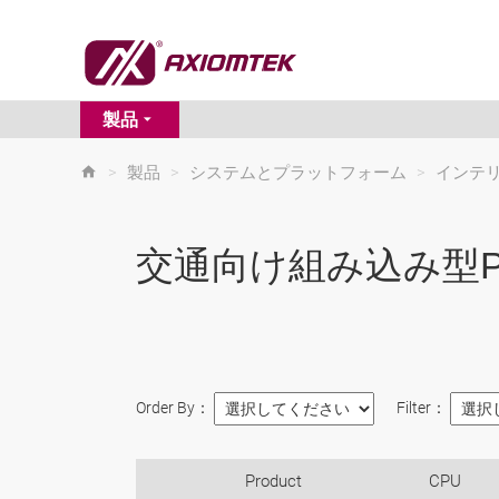
製品
>
製品
>
システムとプラットフォーム
>
インテ
交通向け組み込み型P
Order By：
Filter：
Product
CPU