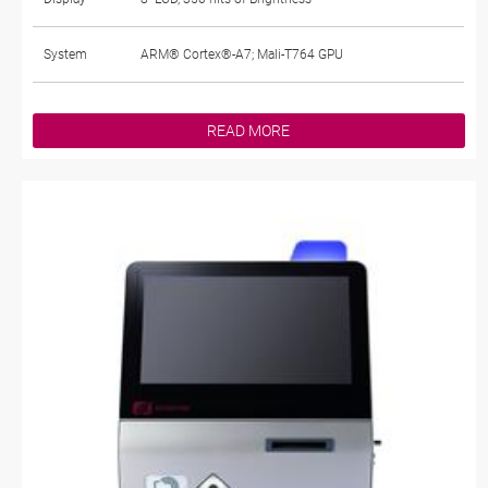
System
ARM® Cortex®-A7; Mali-T764 GPU
READ MORE