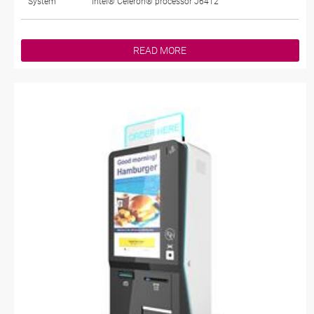
System
Intel® Celeron® processor J6412
READ MORE