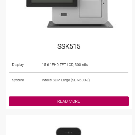
SSK515
Display
15.6 " FHD TFT LCD, 300 nits
System
Intel® SDM Large (SDM500-L)
READ MORE