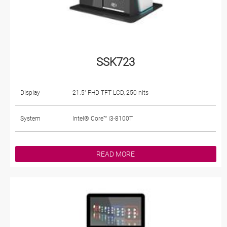
SSK723
Display
21.5" FHD TFT LCD, 250 nits
System
Intel® Core™ i3-8100T
READ MORE