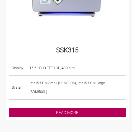
SSK315
Display
15.6 " FHD TFT LCD, 400 nits
Intel® SDM Small (SDM300S), Intel® SDM Large
System
(SDM500L)
READ MORE