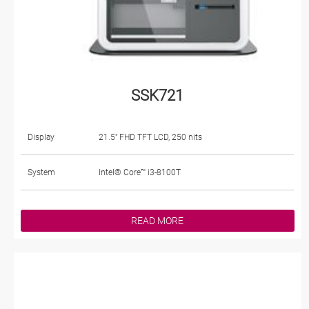
SSK721
Display
21.5" FHD TFT LCD, 250 nits
System
Intel® Core™ i3-8100T
READ MORE