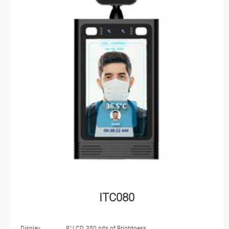
ITC080
Display
8" LCD, 350 nits of Brightness