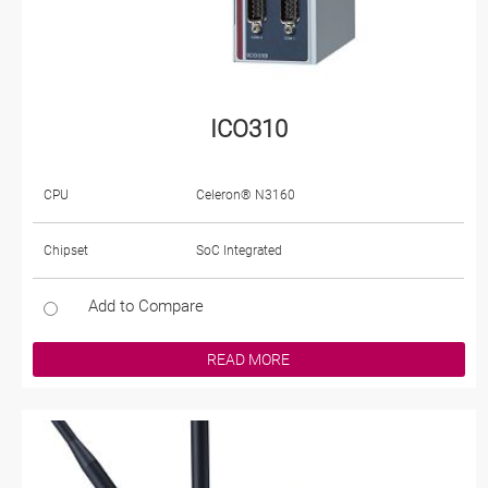
ICO310
CPU
Celeron® N3160
Chipset
SoC Integrated
Add to Compare
READ MORE