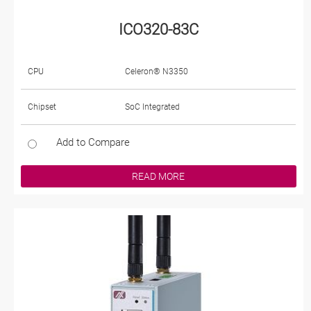
ICO320-83C
CPU
Celeron® N3350
Chipset
SoC Integrated
Add to Compare
READ MORE