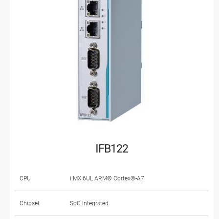
IFB122
CPU
i.MX 6UL ARM® Cortex®-A7
Chipset
SoC Integrated