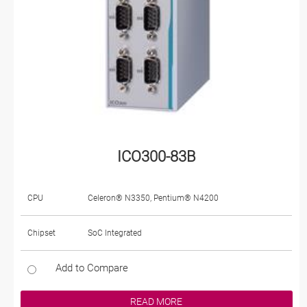
ICO300-83B
CPU
Celeron® N3350, Pentium® N4200
Chipset
SoC Integrated
Add to Compare
READ MORE