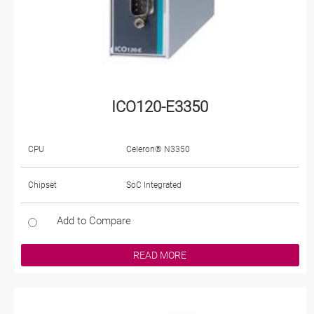
ICO120-E3350
CPU
Celeron® N3350
Chipset
SoC Integrated
Add to Compare
READ MORE