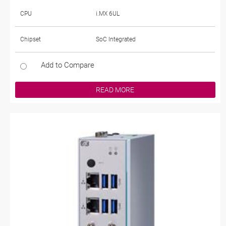
CPU
i.MX 6UL
Chipset
SoC Integrated
Add to Compare
READ MORE