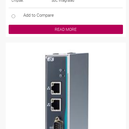
Chipset
SoC Integrated
Add to Compare
READ MORE