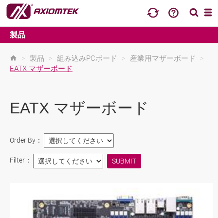
製品
>
製品
>
組み込みPCボード
>
産業用マザーボード
>
EATX マザーボード
EATX マザーボード
Order By：
Filter：