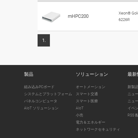
Xeon® Gol
mHPC200
6226R
1.
製品
ソリューション
最新
組み込みPCボード
オートメーション
新製
システムとプラットフォーム
スマート交通
ニュ
パネルコンピュータ
スマート医療
ニュ
AIoT ソリューション
AIoT
イベ
小売
RSS 
電力＆エネルギー
ネットワークセキュリティ