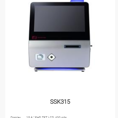
SSK315
Display
15.6 " FHD TFT LCD, 400 nits