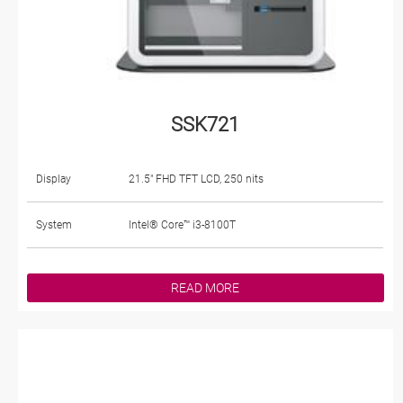
SSK721
Display
21.5" FHD TFT LCD, 250 nits
System
Intel® Core™ i3-8100T
READ MORE