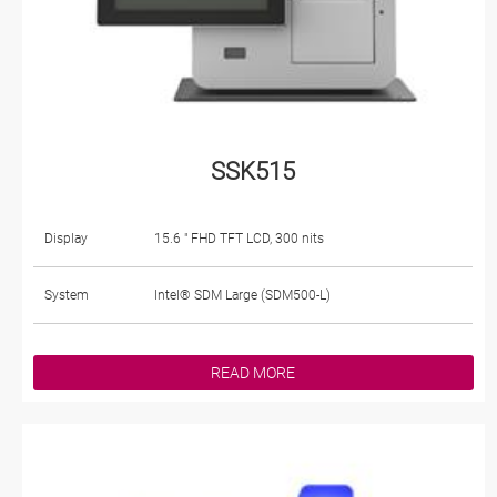
SSK515
Display
15.6 " FHD TFT LCD, 300 nits
System
Intel® SDM Large (SDM500-L)
READ MORE