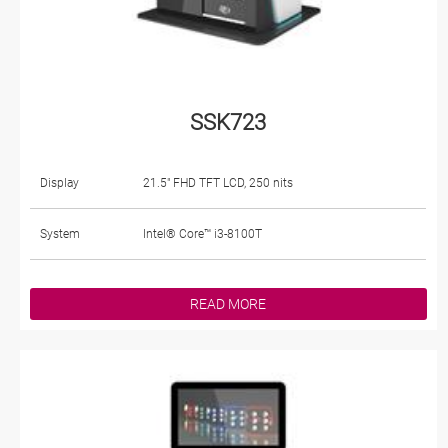
SSK723
Display
21.5" FHD TFT LCD, 250 nits
System
Intel® Core™ i3-8100T
READ MORE