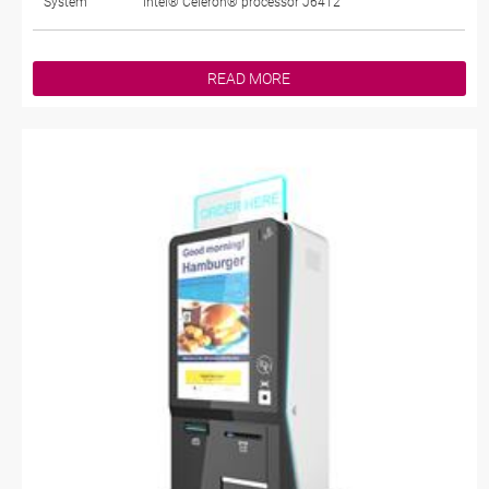
System
Intel® Celeron® processor J6412
READ MORE