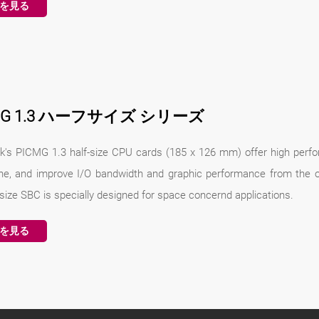
を見る
MG 1.3 ハーフサイズ シリーズ
k's PICMG 1.3 half-size CPU cards (185 x 126 mm) offer high perfo
ne, and improve I/O bandwidth and graphic performance from the o
-size SBC is specially designed for space concernd applications.
を見る