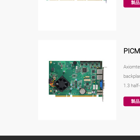
製品
PIC
Axiomte
backpla
1.3 half
製品