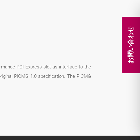
お問い合わせ
rmance PCI Express slot as interface to the
riginal PICMG 1.0 specification. The PICMG