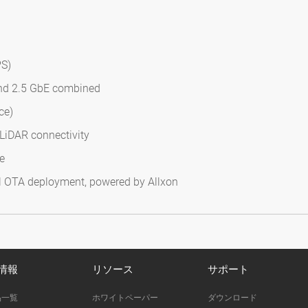
PS)
and 2.5 GbE combined
ce)
LiDAR connectivity
e
 OTA deployment, powered by Allxon
情報
リソース
サポート
品一覧
ホワイトペーパー
ダウンロード