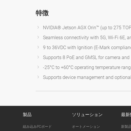
特徴
NVIDIA® Jetson AGX Orin™ (up to 275 TO
Seamless connectivity with 5G, Wi-Fi 6E, 
9 to 36VDC with Ignition (E-Mark complian
Supports 8 PoE and GMSL for camera and 
-25°C to +60°C operating temperature rang
Supports device management and optional
製品
ソリューション
最新
組み込みPCボード
オートメーション
新製