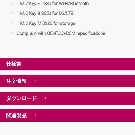
1 M.2 Key E 2230 for Wi-Fi/Bluetooth
1 M.2 Key B 3052 for 5G/LTE
1 M.2 Key M 2280 for storage
Compliant with CE+FCC+BSMI specifications
仕様書
注文情報
ダウンロード
関連製品