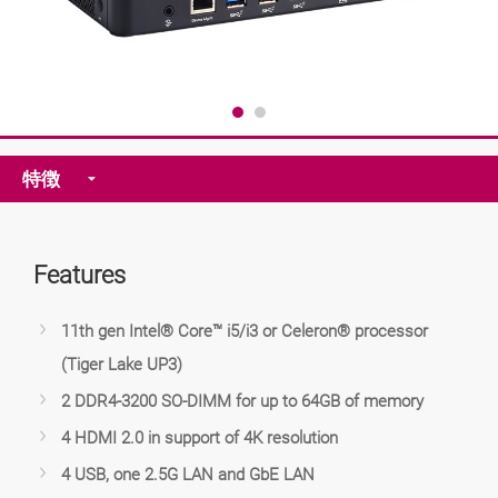
特徴
Features
11th gen Intel® Core™ i5/i3 or Celeron® processor
(Tiger Lake UP3)
2 DDR4-3200 SO-DIMM for up to 64GB of memory
4 HDMI 2.0 in support of 4K resolution
4 USB, one 2.5G LAN and GbE LAN