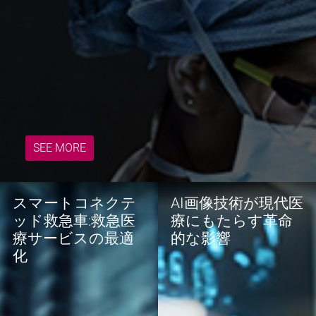
詳細
SEE MORE
スマートコネクテ
AI画像技術が現代医
ッド救急車:救急医
療にもたらす革命
療サービスの最適
的な影響
化