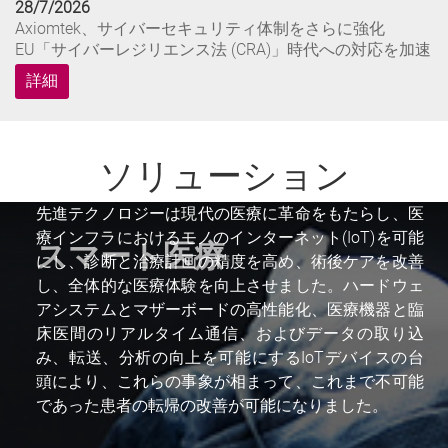
28/7/2026
Axiomtek、サイバーセキュリティ体制をさらに強化
EU「サイバーレジリエンス法 (CRA)」時代への対応を加速
詳細
21/7/2026
Axiomtek、ロボット開発キット「AIE015-AT」を発表、
ソリューション
NVIDIA® Jetson Thor™を搭載し、次世代Physical AIアプリ
ケーション...
先進テクノロジーは現代の医療に革命をもたらし、医
詳細
療インフラにおけるモノのインターネット(IoT)を可能
スマート医療
にし、診断と治療計画の精度を高め、術後ケアを改善
16/7/2026
し、全体的な医療体験を向上させました。ハードウェ
Axiomtek、車載監視およびデータ収集向け EN 50155認証
ファンレス組込みシステム「tBOX210」を発表
アシステムとマザーボードの高性能化、医療機器と臨
床医間のリアルタイム通信、およびデータの取り込
詳細
み、転送、分析の向上を可能にするIoTデバイスの台
頭により、これらの事象が相まって、これまで不可能
4/8/2026
であった患者の転帰の改善が可能になりました。
Axiomtek、oToBriteと提携し、ヒューマノイドロボット、
およびPhysical AI向けエッジAIビジョン技術を推進