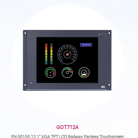
GOT712A
EN 50155 12.1" XGA TFT LCD Railway Fanless Touchscreen