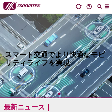
16/7/2026
スマート交通でより快適なモビ
Axiomtek、車載監視およびデータ収集向け EN 50155認証
ファンレス組込みシステム「tBOX210」を発表
リティライフを実現
詳細
4/8/2026
Axiomtek、oToBriteと提携し、ヒューマノイドロボット、
およびPhysical AI向けエッジAIビジョン技術を推進
詳細
最新ニュース