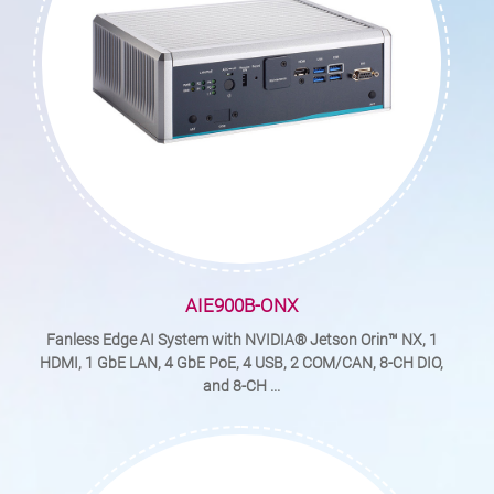
AIE900B-ONX
Fanless Edge AI System with NVIDIA® Jetson Orin™ NX, 1
HDMI, 1 GbE LAN, 4 GbE PoE, 4 USB, 2 COM/CAN, 8-CH DIO,
and 8-CH ...