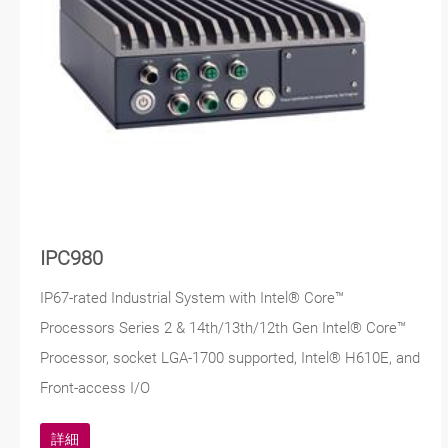
IPC980
IP67-rated Industrial System with Intel® Core™
Processors Series 2 & 14th/13th/12th Gen Intel® Core™
Processor, socket LGA-1700 supported, Intel® H610E, and
Front-access I/O
詳細