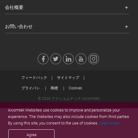
会社概要
お問い合わせ
フィードバック
サイトマップ
プライバシ
商標
Cookies
© 2026 アクショムテック (Axiomtek)
Axiomtek Websites use cookies to improve and personalize your
experience. The Websites may also include cookies from third parties.
By using this site, you consent to the use of cookies.
Learn more.
Agree