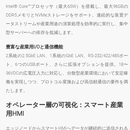
Intel® Core™プロセッサ（最大65W）を搭載し、最大96GBの
DDR5メモリとNVMeストレージをサポート。連続的な装置デ
ータストリームや産業用途の演算処理を効率的に実行し、集中
型サーバーへの依存を低減します。
豊富な産業用I/Oと通信機能
2系統の2.5GbE LAN、1系統のGbE LAN、RS-232/422/485ポー
ト、6つのUSBポート、さらに拡張オプションを提供。18〜
36VDCの広電圧入力に対応し、分散型産業環境において安定稼
働を実現しつつ、プロトコル変換および高信頼通信の要件を満
たします。
オペレーター層の可視化：スマート産業
用HMI
エッジノードからスマートHMIへデータが継続的に送信される