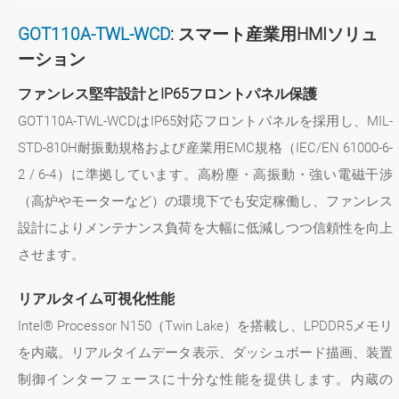
GOT110A-TWL-WCD
: スマート産業用HMIソリュ
ーション
ファンレス堅牢設計とIP65フロントパネル保護
GOT110A-TWL-WCDはIP65対応フロントパネルを採用し、MIL-
STD-810H耐振動規格および産業用EMC規格（IEC/EN 61000-6-
2 / 6-4）に準拠しています。高粉塵・高振動・強い電磁干渉
（高炉やモーターなど）の環境下でも安定稼働し、ファンレス
設計によりメンテナンス負荷を大幅に低減しつつ信頼性を向上
させます。
リアルタイム可視化性能
Intel® Processor N150（Twin Lake）を搭載し、LPDDR5メモリ
を内蔵。リアルタイムデータ表示、ダッシュボード描画、装置
制御インターフェースに十分な性能を提供します。内蔵の