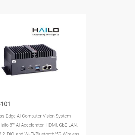
101
ss Edge AI Computer Vision System
Hailo-8™ AI Accelerator, HDMI, GbE LAN,
.2, DIO, and Wi-Fi/Bluetooth/5G Wireless