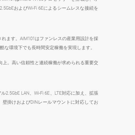
5GbEおよびWi-Fi 6Eによるシームレスな接続を
ます。AIM101はファンレスの産業用設計を採
どの過酷な環境下でも長時間安定稼働を実現します。
向上。高い信頼性と連続稼働が求められる重要交
E LAN、Wi-Fi 6E、LTE対応に加え、拡張
た、壁掛けおよびDINレールマウントに対応してお