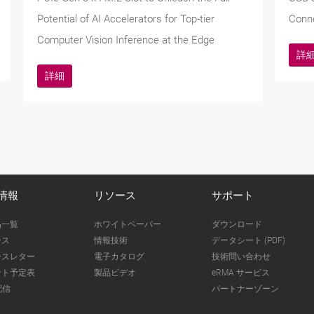
Potential of AI Accelerators for Top-tier
Conn
Computer Vision Inference at the Edge
詳
詳細
情報
リソース
サポート
品一覧
ホワイトペーパー
ダウンロード
ース
情報技術
データシート (PDF)
ースレター
電子カタログ
技術問い合わせ
ント予定表
製品ビデオ
eRMA サービス
配信
パートナーゾーン