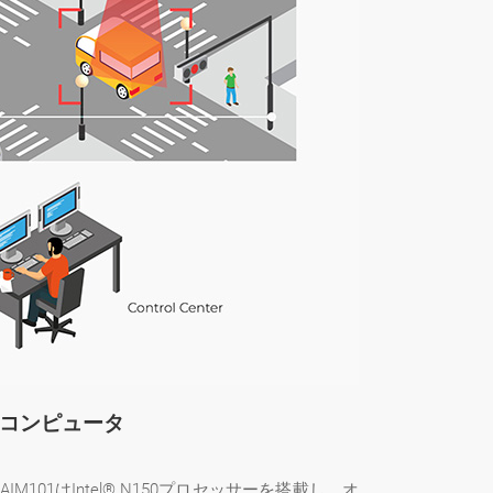
Iコンピュータ
1はIntel® N150プロセッサーを搭載し、オ