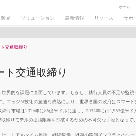
ホーム
製品
ソリューション
最新情報
リソース
サポ
ート交通取締り
ート交通取締り
は世界的な課題に直面しています。しかし、執行人員の不足や監視
。エッジAI技術の急速な成熟により、世界各国の政府はスマート
り市場は2025年に56億米ドルに達し、2034年には1,963億
型取締りモデルの拡張限界を打破するための不可欠な手段となって
には、リアルタイム推論、継続稼働、既存の路側インフラとのシーム