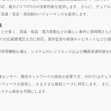
、最大214 TOPSのAI演算性能を提供します。さらに、デュアル2.
て高速・安定・高信頼のパフォーマンスを提供します。
現
とが多く、高温・低温・電力変動などの厳しい条件に長時間さらされ
9～36VDCの広範囲電圧入力に対応。屋外監視や路側キャビネットな
電源管理機能を備え、システムのレジリエンスおよび機器保護性能を
ー、通信ネットワークの統合が必要です。AIM101はデュアル2.5Gb
インターフェースを提供し、さまざまな接続ニーズに対応します。 ま
システム統合を可能にします。