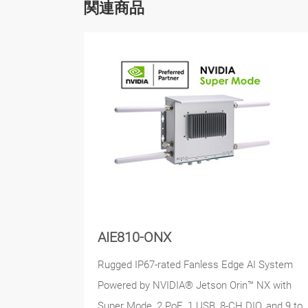
関連商品
AIE810-ONX
Rugged IP67-rated Fanless Edge AI System
Powered by NVIDIA® Jetson Orin™ NX with
Super Mode, 2 PoE, 1 USB, 8-CH DIO, and 9 to