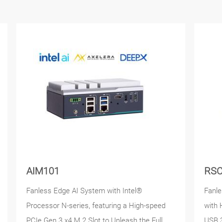
AIM101
RSC
Fanless Edge AI System with Intel®
Fanle
Processor N-series, featuring a High-speed
with 
PCIe Gen 3 x4 M.2 Slot to Unleash the Full
USB 3