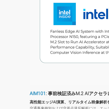
AIM101
: 事前検証済みM.2 AIア
高性能エッジAI演算、リアルタイム映像解析
交通事象検知および交差点違反解析には、エッジ側で