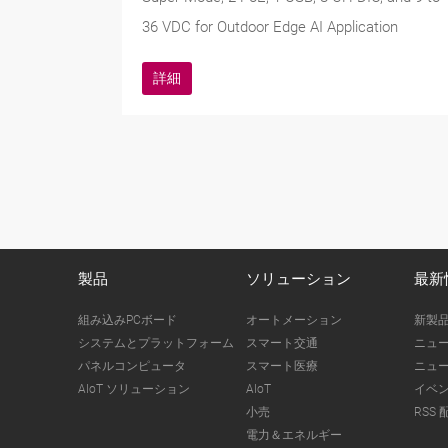
36 VDC for Outdoor Edge AI Application
詳細
製品
ソリューション
最新
組み込みPCボード
オートメーション
新製
システムとプラットフォーム
スマート交通
ニュ
パネルコンピュータ
スマート医療
ニュ
AIoT ソリューション
AIoT
イベ
小売
RSS 
電力＆エネルギー