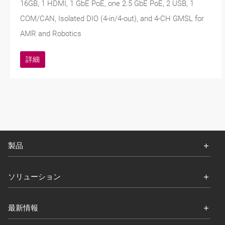
16GB, 1 HDMI, 1 GbE PoE, one 2.5 GbE PoE, 2 USB, 1
COM/CAN, Isolated DIO (4-in/4-out), and 4-CH GMSL for
AMR and Robotics
詳細
製品
ソリューション
最新情報