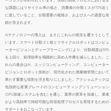
ーションが求められています。現在の回収プロセスにおける主
な課題にはリサイクル率の低さ、消費者の分類ミスが70%近く
に達していること、分類需要の複雑さ、および人への過度な依
頼が含まれます。
AIテクノロジーの導入は、まさにこれらの状況を覆そうとして
います。スマート分類ゴミ箱とリサイクルロボットはコンピュ
ータービジョンとディープラーニングにより、分類精度は95%
を上回り、処理効率を飛躍的に高め人件費を減らしました。こ
れらの進歩はAI、エッジコンピューティング、コンピューター
ビジョンとロボット技術が、現代化された廃棄物管理において
果たす重要な役割を浮き彫りにしました。アクショムテックは
包括的な産業グレードのコンピューティングソリューション
(GPU加速システムを含む) を通じ、業界の変革を加速し、業者
がより高効率で持続可能な回収処理プロセスを実現するための
サポートをおこなっています。