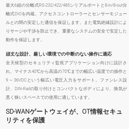
最大6組の分離式RS-232/422/485シリアルポートと8-in/8-out分
離式DIOを内蔵。アクセスコントローラーとセンサーモジュー
ルとの間の安定した通信を保証します。また電気絶縁設計によ
りサージや干渉を防止でき、重要なシステムの安全で安定した
動作を保証します。
頑丈な設計、厳しい環境での中断のない操作に適応
全天候型のセキュリティ監視アプリケーション向けに設計さ
れ、マイナス40℃から高温の70℃までの幅広い温度での操作と
9 ~ 36VDCという幅広い電圧入力をサポート。ファンレス設
計、DIN-Railの取り付けとコンパクトなボディにより、換気が
悪く狭いスペースでの使用に適しています。
SD-WANゲートウェイが、OT情報セキュ
リティを保護