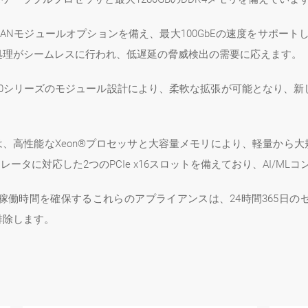
ANモジュールオプションを備え、最大100GbEの速度をサポートし
処理がシームレスに行われ、低遅延の脅威検出の需要に応えます。
800シリーズのモジュール設計により、柔軟な拡張が可能となり、
ズは、高性能なXeon®プロセッサと大容量メモリにより、軽量から
ラレータに対応した2つのPCIe x16スロットを備えており、AI/
稼働時間を確保するこれらのアプライアンスは、24時間365日
排除します。