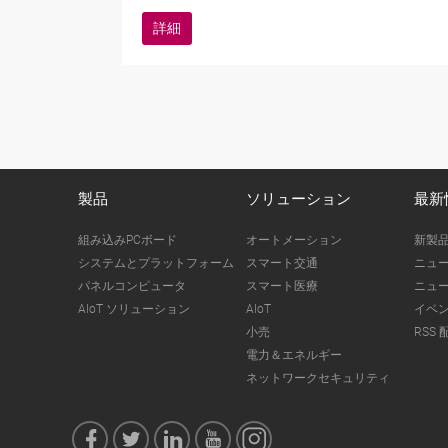
詳細
製品
ソリューション
最新
組み込みPCボード
オートメーション
新製
システムとプラットフォーム
スマート交通
ニュ
パネルコンピュータ
スマート医療
ニュ
AIoT ソリューション
AIoT
イベ
小売
RSS 
電力＆エネルギー
ネットワークセキュリティ