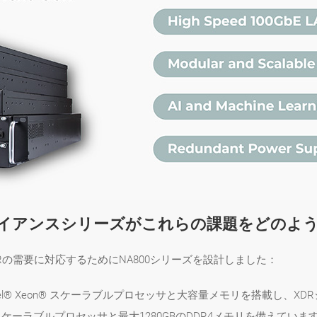
アプライアンスシリーズがこれらの課題をどのよ
XDRの需要に対応するためにNA800シリーズを設計しました：
ntel® Xeon® スケーラブルプロセッサと大容量メモリを搭載し
on®スケーラブルプロセッサと最大1280GBのDDR4メモリを備えていま