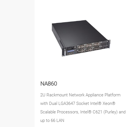
NA860
2U Rackmount Network Appliance Platform
with Dual LGA3647 Socket Intel® Xeon®
Scalable Processors, Intel® C621 (Purley) and
up to 66 LAN