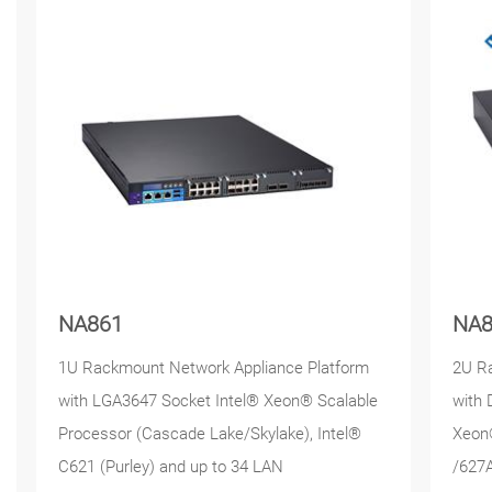
NA861
NA8
1U Rackmount Network Appliance Platform
2U R
with LGA3647 Socket Intel® Xeon® Scalable
with 
Processor (Cascade Lake/Skylake), Intel®
Xeon®
C621 (Purley) and up to 34 LAN
/627A