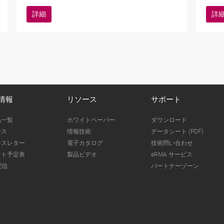
詳細
詳
情報
リソース
サポート
品一覧
ホワイトペーパー
ダウンロード
ース
情報技術
データシート (PDF)
ースレター
電子カタログ
技術問い合わせ
ント予定表
製品ビデオ
eRMA サービス
配信
パートナーゾーン