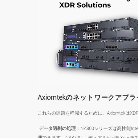
Axiomtekのネットワーク
これらの課題を軽減するために、Axiomtekは
データ過剰の処理
：NA800シリーズは高性能I
理できます。NA870は、デュアルIntel® Xe