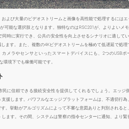
、および大量のビデオストリームと画像を高性能で処理するにはエッ
能な選択肢となります。独特なのはRSC201が、よりよいメモリ効率を誇る
同時に実行でき、公共の安全性を向上させるシナリオに適しています。
軽減します。また、複数の4Kビデオストリームを極めて低遅延で処
カメラやセンサといったスマートデバイスにも、2つのUSBポート
過酷な環境下でも稼働可能です。
ト
が市民に信頼できる接続安全性を提供してくれるでしょう。エッジ
う支援します。パワフルなエッジプラットフォームは、不適切行為
能です。挙動がアルゴリズムによって不審な意図ありと判別されると
トします。その間、システムは警察の指令センターに通知、より緊