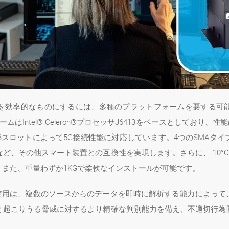
を効率的なものにするには、多種のプラットフォームを要する可
Intel® Celeron®プロセッサJ6413をベースとしており、性能
Key Bスロットによって5G接続性能に対応しています。4つのSM
灯など、その他スマート装置との互換性を実現します。さらに、-10°
また、重量わずか1KGで柔軟なインストールが可能です。
の使用は、複数のソースからのデータを即時に解析する能力によって
と起こりうる脅威に対するより精確な判別能力を備え、不適切行為