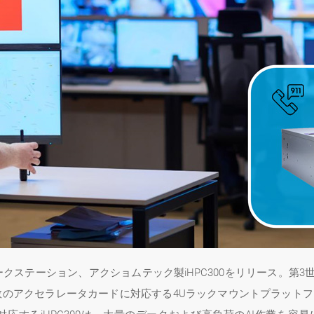
テーション、アクショムテック製iHPC300をリリース。第3世代Intel
ト装備で複数のアクセラレータカードに対応する4Uラックマウントプラ