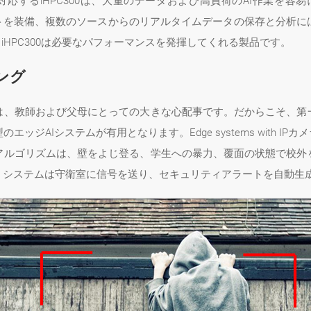
に対応するiHPC300は、大量のデータおよび高負荷のAI作業を容
Mスロットを装備、複数のソースからのリアルタイムデータの保存と分
iHPC300は必要なパフォーマンスを発揮してくれる製品です。
ング
は、教師および父母にとっての大きな心配事です。だからこそ、第
ジAIシステムが有用となります。Edge systems with I
アルゴリズムは、壁をよじ登る、学生への暴力、覆面の状態で校外
、システムは守衛室に信号を送り、セキュリティアラートを自動生