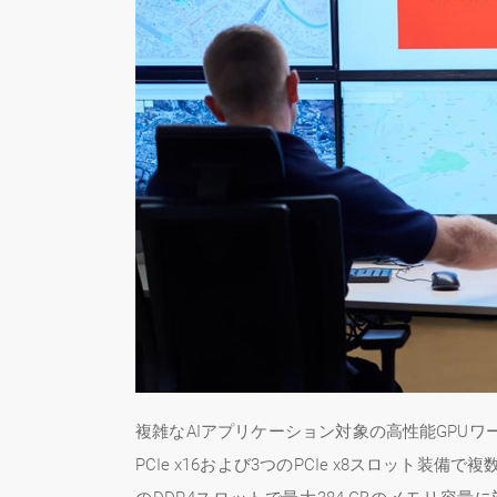
複雑なAIアプリケーション対象の高性能GPUワークス
PCIe x16および3つのPCIe x8スロッ