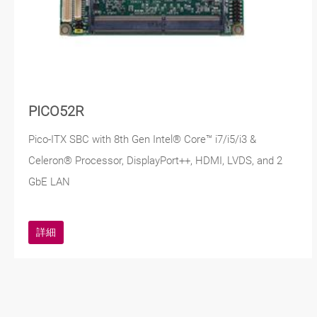
PICO52R
Pico-ITX SBC with 8th Gen Intel® Core™ i7/i5/i3 &
Celeron® Processor, DisplayPort++, HDMI, LVDS, and 2
GbE LAN
詳細