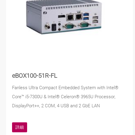
eBOX100-51R-FL
Fanless Ultra Compact Embedded System with Intel®
Core™ i5-7300U & Intel® Celeron® 3965U Processor,
DisplayPort++, 2 COM, 4 USB and 2 GbE LAN
詳細