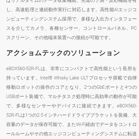
はリアルタイムのデータ収集機能、先進の予測・反応機能を有
し、高速処理と連続動作実行に対応します。高性能AIエッジコ
ンピューティングシステム採用で、多様な入出力インタフェー
スを介してカメラ、各種センサー、コントロールパネル、PC
スクリーン、その他端末装置への接続が可能です。
アクショムテックのソリューション
eBOX560-52R-FLは、非常にコンパクトで高性能という長所を
持っています。Intel® Whisky Lake ULTプロセッサ搭載で自律
移動ロボットの操作のコアとなり、2つのGbEポートと4つの
USBポート装備で、マルチタスク処理時に高効率の動作が可能
で、多様なセンサーやデバイスに接続できます。eBOX560-
52R-FLは1つの2.5インチハードドライブブラケットを装備、大
容量のデータが保存可能で、またWi-Fi経由でデータをコントロ
ールルームやその他エッジコンピューティングシステムに転送