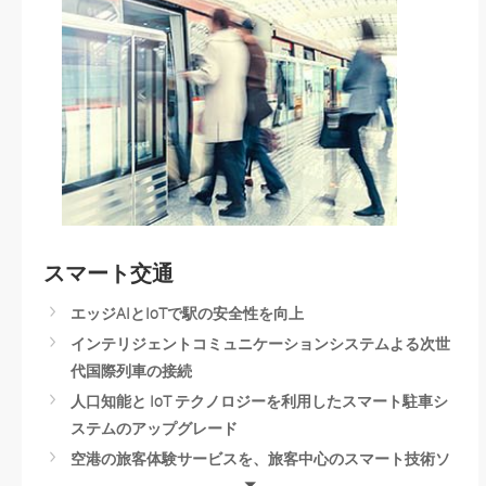
Personal Protection Equipment Detection
Smart Packaging
Smart Manufacturing
Intelligent Warehouse Management
Machine Vision Solution
高信頼性のファクトリーオートメーションで祝祭日の需
要増大に対応
スマート交通
エッジAIとIoTで駅の安全性を向上
インテリジェントコミュニケーションシステムよる次世
代国際列車の接続
人口知能と IoT テクノロジーを利用したスマート駐車シ
ステムのアップグレード
空港の旅客体験サービスを、旅客中心のスマート技術ソ