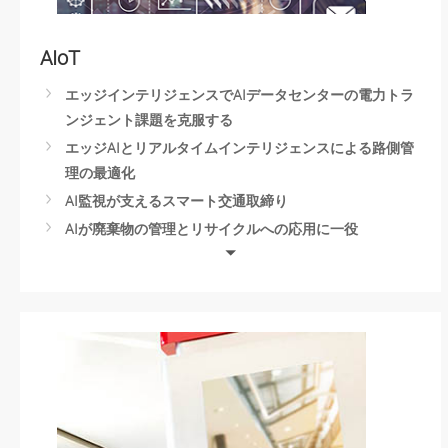
Health Evaluation Center
AIoT
エッジインテリジェンスでAIデータセンターの電力トラ
ンジェント課題を克服する
エッジAIとリアルタイムインテリジェンスによる路側管
理の最適化
AI監視が支えるスマート交通取締り
AIが廃棄物の管理とリサイクルへの応用に一役
AIと自動化の食品・飲料業界への応用
Edge AIによる空港荷物管理の最適化
IoT・AIによる天然災害予測・検知を実現
公共の安全性は、エッジAIコンピューティングから守る
エッジAIコンピューティングの選び方
サービスロボット
自律型マシン