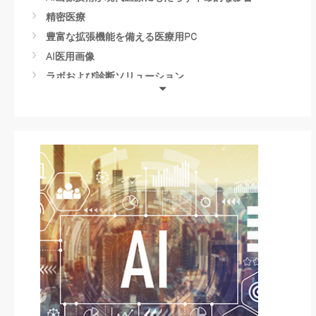
精密医療
豊富な拡張機能を備える医療用PC
AI医用画像
ラボおよび診断ソリューション
新興医療機器技術
医療分野におけるエッジコンピューティング
Health Facility Solutions
Axiomtekの医療製品サービス
スマート医療オートメーション
Medical Robots
Advancements in Medical Technology
Dental Implant Technology
DNA Sequencing
Mobile Stroke Treatment Units
血液検査技術
Smart Healthcare