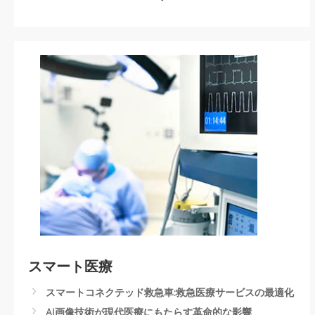
リューションへ
リアルタイムのビデオ分析とIoTテクノロジーにより、鉄
道の旅行体験をアップグレード
コンピュータービジョンとIoTでスマートフリート管理を
革新
台北MRT車載監視システム
鉄道業界のAI活用．車両安全対策
Automated License Plate Recognition Parking Solution
Rolling Stock Surveillance and Controls
スマート乗客管理システム
スマート医療
スマートコネクテッド救急車:救急医療サービスの最適化
AI画像技術が現代医療にもたらす革命的な影響