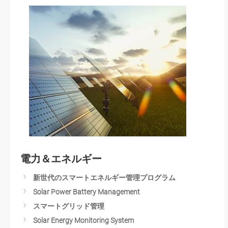
Smart Retail/QSR/Kiosk Solutions
Next Generation Kiosks
Touchscreen Hygiene in a Post-COVID-19 World
Smart Digital Signage Network
Optimizing In-Store Experience
Digital Education
電力＆エネルギー
新世代のスマートエネルギー管理プログラム
Solar Power Battery Management
スマートグリッド管理
Solar Energy Monitoring System