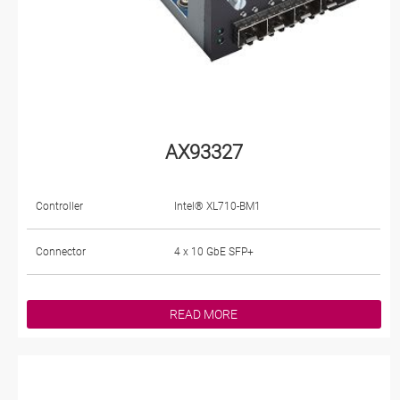
AX93327
Controller
Intel® XL710-BM1
Connector
4 x 10 GbE SFP+
READ MORE