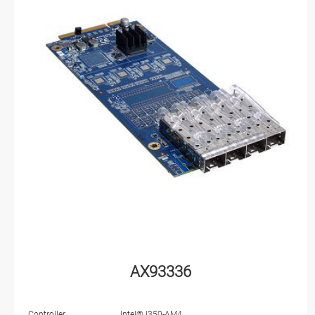
AX93336
Controller
Intel® I350-AM4