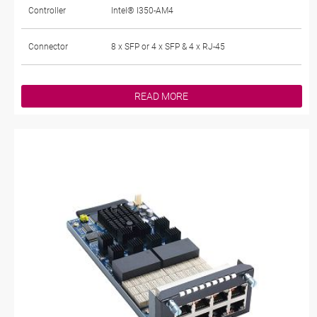
Controller
Intel® I350-AM4
Connector
8 x SFP or 4 x SFP & 4 x RJ-45
READ MORE