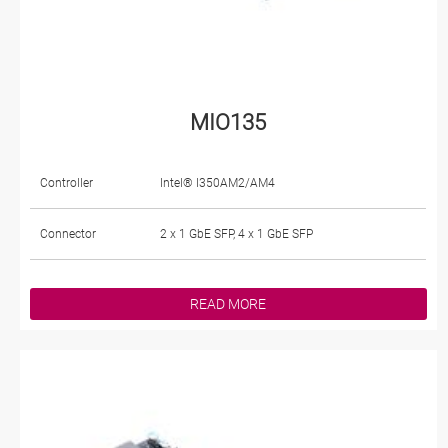
MIO135
Controller
Intel® I350AM2/AM4
Connector
2 x 1 GbE SFP, 4 x 1 GbE SFP
READ MORE