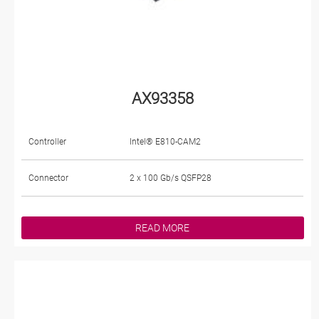
AX93358
Controller
Intel® E810-CAM2
Connector
2 x 100 Gb/s QSFP28
READ MORE