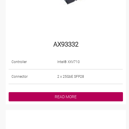
AX93332
Controller
Intel® XXV710
Connector
2 x 25GbE SFP28
READ MORE