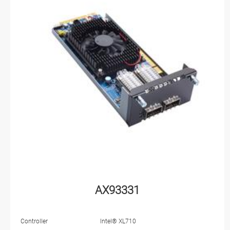
AX93331
Controller
Intel® XL710