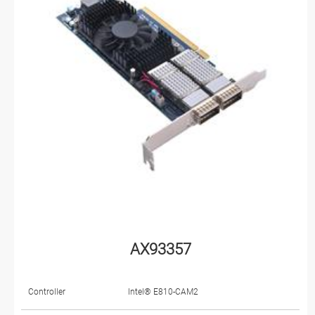
AX93357
Controller
Intel® E810-CAM2