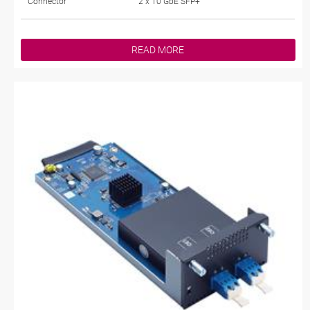
Connector
2 x 10 GbE SFP+
READ MORE