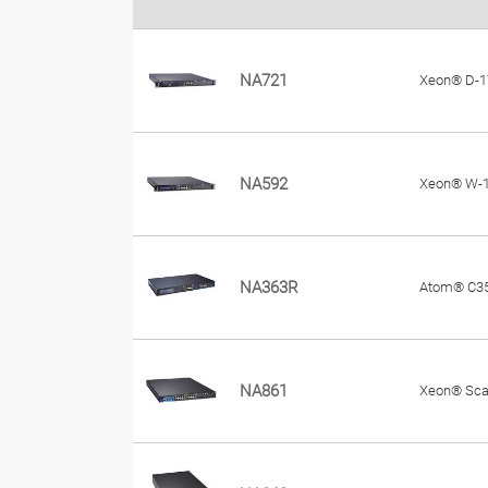
NA721
Xeon® D-1
NA592
Xeon® W-1
NA363R
Atom® C3
NA861
Xeon® Scal