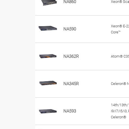
NA860
Xeon® Scal
Xeon® E-2
NA590
Core™
NA362R
Atom® C3
NA345R
Celeron® 
14th/13th/
NA593
i9/i7/i5/i3
Celeron®