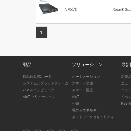
NA870
Xeon® Scal
1.
製品
ソリューション
最新
組み込みPCボード
オートメーション
新製
システムとプラットフォーム
スマート交通
ニュ
パネルコンピュータ
スマート医療
ニュ
AIoT ソリューション
AIoT
イベ
小売
RSS 
電力＆エネルギー
ネットワークセキュリティ