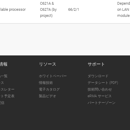
C621A &
Depend
able processor
C627A (by
66/2/1
on LAN
project)
module
情報
リソース
サポート
品一覧
ホワイトペーパー
ダウンロード
ース
情報技術
データシート (PDF)
ースレター
電子カタログ
技術問い合わせ
ント予定表
製品ビデオ
eRMA サービス
配信
パートナーゾーン