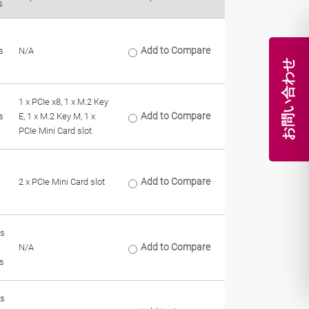
s
Add to Compare
s
N/A
お問い合わせ
1 x PCIe x8, 1 x M.2 Key
Add to Compare
s
E, 1 x M.2 Key M, 1 x
PCIe Mini Card slot
Add to Compare
2 x PCIe Mini Card slot
s
Add to Compare
N/A
s
s