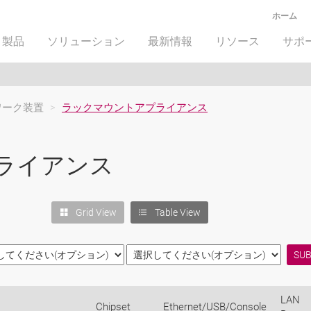
ホーム
製品
ソリューション
最新情報
リソース
サポ
ワーク装置
>
ラックマウントアプライアンス
ライアンス
Grid View
Table View
LAN
Chipset
Ethernet/USB/Console