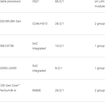
able processor
C621
66/2/1
on LAN
module
200/9th/8th Gen
C246/H310
26/2/1
2 group
SoC
558/C3758
10/2/1
1 group
Integrated
SoC
N3350/J3455
6/2/1
1 group
Integrated
12th Gen Core™
, Pentium® or
R680E
26/2/1
2 group