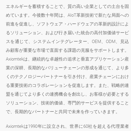
エネルギーを蓄積することで、質の高い企業としての土台を固
めています。今後数十年間は、AIoT革新技術で新たな局面への
前進を促進し、ソフトウェア・ハードウェアの革新的設計によ
るソリューション、および行き届いた統合の高付加価値サービ
スを通じて、システムインテグレーター、OEM、ODM、見込
み顧客が重要な市場で直面する課題の克服をサポートします。
Axiomtekは、継続的な卓越性の追求と垂直アプリケーション産
業の深耕、長期的なバリューチェーンの形成を通じて、より多
くのテクノロジーパートナーを引き付け、産業チェーンにおけ
る重要技術のコラボレーションを促進します。また、戦略的連
盟を通じてより多くの連携機会を創出し、お客様が必要とする
ソリューション、技術的価値、専門的サービスを提供すること
で、長期的なパートナーと共同で未来を作っていきます。
Axiomtekは1990年に設立され、世界に60社を超える代理業者