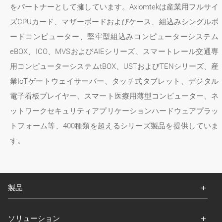
をパートナーとして擁しています。Axiomtekは産業用フルサイ
ズCPUカード、マザーボードおよびケース、組込みシングルボ
ードコンピューター、堅牢型組込みコンピューターシステム
eBOX、ICO、MVSおよびAIEシリーズ、スマートレール交通専
用コンピューターシステムtBOX、USTおよびTENシリーズ、産
業IoTゲートウェイサーバー、タッチ式タブレット、デジタル
電子看板プレイヤー、スマート医療用薄型コンピューター、ネ
ットワークセキュリティアプリケーションハードウェアプラッ
トフォーム等、400種類を超えるシリーズ製品を提供していま
す。
製品
ソリューション