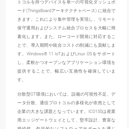
トコルを持つデバイスを単一の可視化ダッシュボ
ード(ThingsBoardアーキテクチャベース) に統合で
きます。これにより集中管理を実現し、リモート
保守運用およびシステム統合プロセスを大幅に簡
素化します。また、ローコード開発に対応するこ
とで、導入期間や統合コストの削減にも貢献しま
す。Windows® 11 IoTおよびLinux OSをサポート
し、柔軟かつオープンなアプリケーション環境を
提供することで、幅広い互換性を確保していま
す。
分散型OT環境においては、設備の可視性不足、デ
ータ分散、通信プロトコルの多様化が依然として
企業の大きな課題となっています。ICO150は産業
用エッジゲートウェイとして、堅牢設計、豊富な
接続性、包括的なソフトウェアサポートを通じ