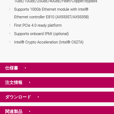
1GbE/10GbE/25GbE/40GbE/Fiber/Copper/Bypass
Supports 100Gb Ethernet module with Intel®
Ethernet controller E810 (AX93357/AX93358)
First PCIe 4.0 ready platform
Supports onboard IPMI (optional)
Intel® Crypto Acceleration (Intel® C627A)
仕様書
注文情報
ダウンロード
関連製品