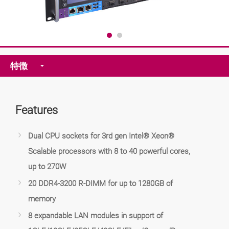
特徴
Features
Dual CPU sockets for 3rd gen Intel® Xeon®
Scalable processors with 8 to 40 powerful cores,
up to 270W
20 DDR4-3200 R-DIMM for up to 1280GB of
memory
8 expandable LAN modules in support of