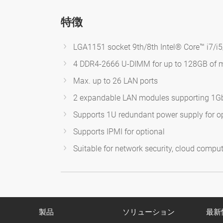
特徴
LGA1151 socket 9th/8th Intel® Core™ i7/i
4 DDR4-2666 U-DIMM for up to 128GB of
Max. up to 26 LAN ports
2 expandable LAN modules supporting 1
Supports 1U redundant power supply for o
Supports IPMI for optional
Suitable for network security, cloud compu
製品
ソリューション
最新