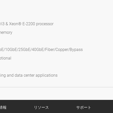
5/i3 & Xeon® E-2200 processor
 memory
GbE/10GbE/25GbE/40GbE/Fiber/Copper/Bypass
ptional
ting and data center applications
情報
リソース
サポート